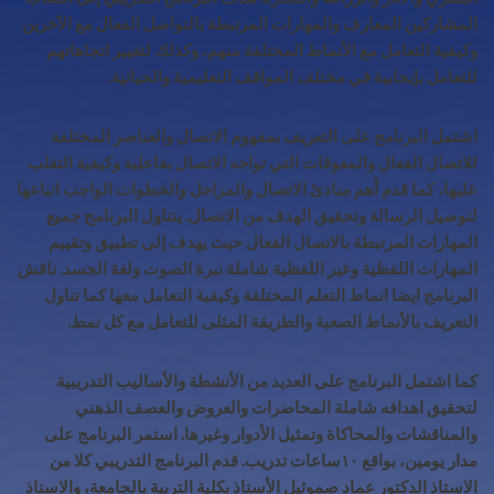
المشاركين المعارف والمهارات المرتبطة بالتواصل الفعال مع الآخرين
وكيفية التعامل مع الأنماط المختلفة منهم، وكذلك لتغيير اتجاهاتهم
للتعامل بإيجابية في مختلف المواقف التعليمية والحياتية.
اشتمل البرنامج على التعريف بمفهوم الاتصال والعناصر المختلفة
للاتصال الفعال والمعوقات التي تواجه الاتصال بفاعلية وكيفية التغلب
عليها، كما قدم أهم مبادئ الاتصال والمراحل والخطوات الواجب اتباعها
لتوصيل الرسالة وتحقيق الهدف من الاتصال. يتناول البرنامج جميع
المهارات المرتبطة بالاتصال الفعال حيث يهدف إلى تطبيق وتقييم
المهارات اللفظية وغير اللفظية شاملة نبرة الصوت ولغة الجسد. ناقش
البرنامج ايضا انماط التعلم المختلفة وكيفية التعامل معها كما تناول
التعريف بالأنماط الصعبة والطريقة المثلى للتعامل مع كل نمط.
كما اشتمل البرنامج على العديد من الأنشطة والأساليب التدريبية
لتحقيق اهدافه شاملة المحاضرات والعروض والعصف الذهني
والمناقشات والمحاكاة وتمثيل الأدوار وغيرها. استمر البرنامج على
مدار يومين، بواقع ١٠ساعات تدريب. قدم البرنامج التدريبي كلا من
الاستاذ الدكتور عماد صموئيل الأستاذ بكلية التربية بالجامعة، والاستاذ