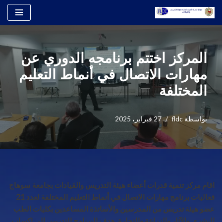
تخطى
إلى
المحتوى
المركز اختتم برنامجه الدوري عن
مهارات الاتصال في أنماط التعليم
المختلفة
بواسطة
fldc
27 فبراير، 2025
اقام مركز تنمية قدرات أعضاء هيئة التدريس والقيادات بجامعة سوهاج
فعاليات برنامج مهارات الاتصال في أنماط التعليم المختلفة لعدد 21
عضو هيئة تدريس من المدرسين والأساتذة المساعدين بكليات الطب
البشري والآثار والزراعة والتجارة. هدف البرنامج التدريبي إلى اكساب