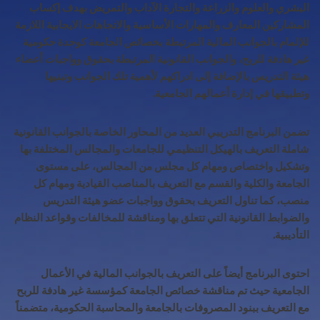
البشري والعلوم والزراعة والتجارة الآداب والتمريض بهدف إكساب
المشاركين المعارف والمهارات الأساسية والاتجاهات الايجابية اللازمة
للإلمام بالجوانب المالية المرتبطة بخصائص الجامعة كوحدة حكومية
غير هادفة للربح، والجوانب القانونية المرتبطة بحقوق وواجبات أعضاء
هيئة التدريس بالإضافة إلى ادراكهم لأهمية تلك الجوانب وتبنيها
وتطبيقها في إدارة أعمالهم الجامعية
.
تضمن البرنامج التدريبي العديد من المحاور الخاصة بالجوانب القانونية
شاملة التعريف بالهيكل التنظيمي للجامعات والمجالس المختلفة بها
وتشكيل واختصاص ومهام كل مجلس من المجالس، على مستوى
الجامعة والكلية والقسم مع التعريف بالمناصب القيادية ومهام كل
منصب، كما تناول التعريف بحقوق وواجبات عضو هيئة التدريس
والضوابط القانونية التي تتعلق بها ومناقشة للمخالفات وقواعد النظام
التأديبية
.
احتوى البرنامج أيضاً على التعريف بالجوانب المالية في الأعمال
الجامعية حيث تم مناقشة خصائص الجامعة كمؤسسة غير هادفة للربح
مع التعريف ببنود المصروفات بالجامعة والمحاسبة الحكومية، متضمناً